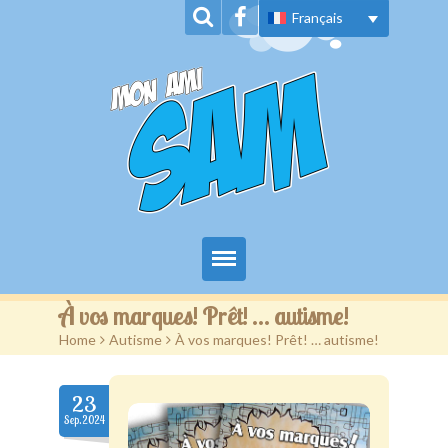
Français
Acceuil
À vos marques! Prêt! … autisme!
Home
>
Autisme
>
À vos marques! Prêt! … autisme!
À propos
Série de livres
23
Sep.2024
Nouvelles