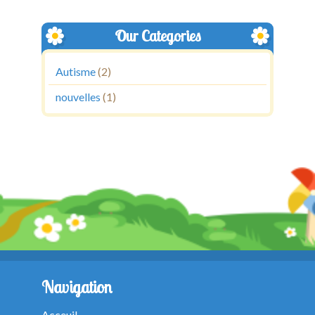
Our Categories
Autisme
(2)
nouvelles
(1)
Navigation
Acceuil